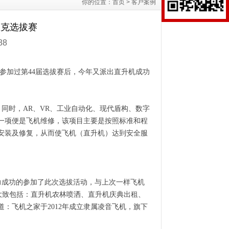
你的位置：
首页
>
客户案例
匹克选拔赛
88
机参加过第44届选拔赛后，今年又派出直升机成功
同时，AR、VR、工业自动化、现代盾构、数字
中一项便是飞机维修，该项目主要是按照标准和程
安装及修复，从而使飞机（直升机）达到安全服
力成功的参加了此次选拔活动，与上次一样飞机
大致包括：直升机农林喷洒、直升机庆典出租、
：飞机之家于2012年成立隶属凌音飞机，旗下