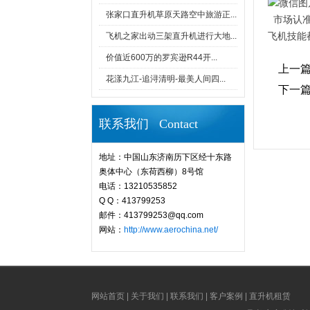
张家口直升机草原天路空中旅游正...
市场认准
飞机之家出动三架直升机进行大地...
飞机技能
价值近600万的罗宾逊R44开...
上一
花漾九江-追浔清明-最美人间四...
下一
联系我们 Contact
地址：中国山东济南历下区经十东路
奥体中心（东荷西柳）8号馆
电话：13210535852
Q Q：413799253
邮件：413799253@qq.com
网站：
http://www.aerochina.net/
网站首页
|
关于我们
|
联系我们
|
客户案例
|
直升机租赁