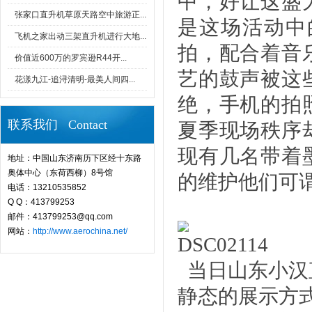
中，好让这盛
张家口直升机草原天路空中旅游正...
是这场活动中
飞机之家出动三架直升机进行大地...
拍，配合着音
价值近600万的罗宾逊R44开...
艺的鼓声被这
花漾九江-追浔清明-最美人间四...
绝，手机的拍
联系我们 Contact
夏季现场秩序
现有几名带着
地址：中国山东济南历下区经十东路
奥体中心（东荷西柳）8号馆
的维护他们可
电话：13210535852
Q Q：413799253
邮件：413799253@qq.com
网站：
http://www.aerochina.net/
当日山东小汉
静态的展示方