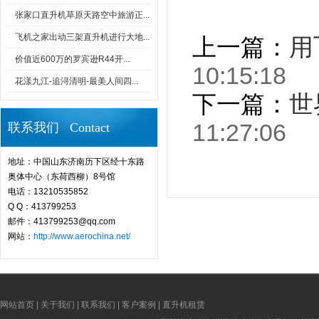
张家口直升机草原天路空中旅游正...
飞机之家出动三架直升机进行大地...
上一篇：
用
价值近600万的罗宾逊R44开...
10:15:18
花漾九江-追浔清明-最美人间四...
下一篇：
世
11:27:06
联系我们 Contact
地址：中国山东济南历下区经十东路
奥体中心（东荷西柳）8号馆
电话：13210535852
Q Q：413799253
邮件：413799253@qq.com
网站：
http://www.aerochina.net/
网站首页
|
关于我们
|
联系我们
|
客户案例
|
直升机租赁