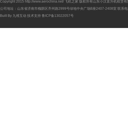
Copyright 2015
http://www.aerochina.net/
飞机之家 版权所有山东小汉直升机租赁有
公司地址：山东省济南市槐荫区齐州路2999号绿地中央广场B座2407-2408室 联系电话：
Built By
九维互动
技术支持
鲁ICP备13022057号